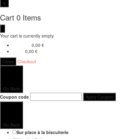
0
Cart
0 Items
Your cart is currently empty.
0,00
€
Sub Total
0,00
€
Total
Close
Checkout
Go Back
Coupon code
Apply Coupon
Go Back
Sur place à la biscuiterie