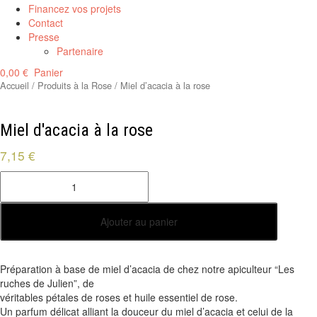
Financez vos projets
Contact
Presse
Partenaire
0,00
€
Panier
Accueil
/
Produits à la Rose
/ Miel d’acacia à la rose
Miel d'acacia à la rose
7,15
€
quantité
de
Miel
d'acacia
Ajouter au panier
à
la
rose
Préparation à base de miel d’acacia de chez notre apiculteur “Les
ruches de Julien”, de
véritables pétales de roses et huile essentiel de rose.
Un parfum délicat alliant la douceur du miel d’acacia et celui de la