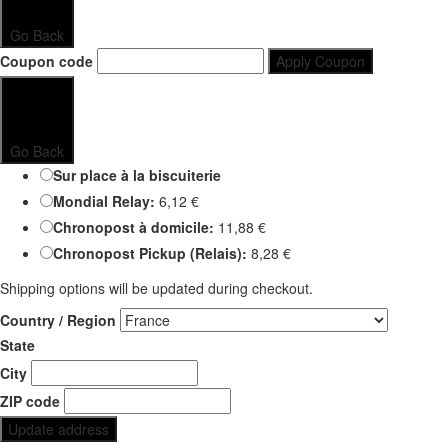
Go Back
Coupon code
Apply Coupon
Go Back
Sur place à la biscuiterie
Mondial Relay:
6,12
€
Chronopost à domicile:
11,88
€
Chronopost Pickup (Relais):
8,28
€
Shipping options will be updated during checkout.
Country / Region
State
City
ZIP code
Update address