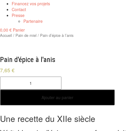
Financez vos projets
Contact
Presse
Partenaire
0,00
€
Panier
Accueil
/
Pain de miel
/ Pain d’épice à l’anis
Pain d'épice à l'anis
7,65
€
quantité
de
Pain
d'épice
Ajouter au panier
à
l'anis
Une recette du XIIe siècle