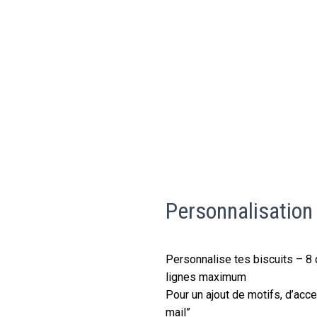
Accueil
Boutique
Box les P’tits festins médiévaux
Réserver un cours
Ateliers culinaires
Distributeurs
Cadeaux d’entreprise
Personnalisation de biscuits
Financez vos projets
Contact
Presse
Personnalisation 
Personnalise tes biscuits – 8 
lignes maximum
Pour un ajout de motifs, d’acc
mail”