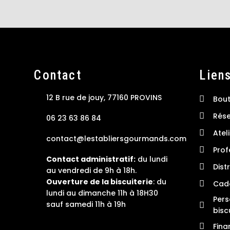
Contact
Lien
12 B rue de jouy, 77160 PROVINS
Bout
Rése
06 23 63 86 84
Atel
contact@lestabliersgourmands.com
Prof
Contact administratif:
du lundi
Dist
au vendredi de 9h à 18h.
Ouverture de la biscuiterie
: du
Cade
lundi au dimanche 11h à 18H30
Pers
sauf samedi 11h à 19h
bisc
Fina